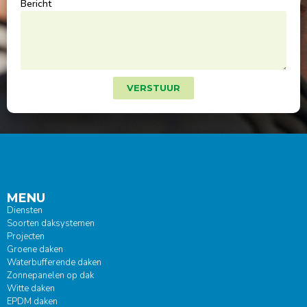
Bericht
VERSTUUR
MENU
Diensten
Soorten daksystemen
Projecten
Groene daken
Waterbufferende daken
Zonnepanelen op dak
Witte daken
EPDM daken