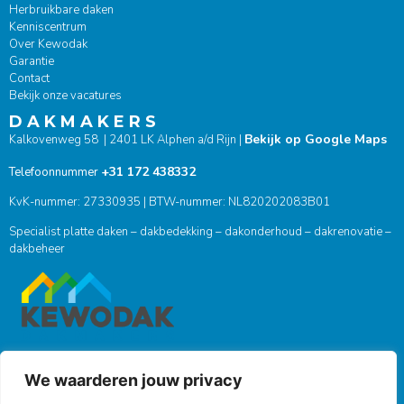
Herbruikbare daken
Kenniscentrum
Over Kewodak
Garantie
Contact
Bekijk onze vacatures
D A K M A K E R S
Bekijk op Google Maps
Kalkovenweg 58 | 2401 LK Alphen a/d Rijn |
+31 172 438332
Telefoonnummer
KvK-nummer: 27330935 | BTW-nummer: NL820202083B01
Specialist platte daken – dakbedekking – dakonderhoud – dakrenovatie –
dakbeheer
We waarderen jouw privacy
ONZE SOCIALS