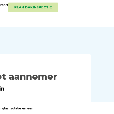
ntact
PLAN DAKINSPECTIE
met aannemer
jn
 glas isolatie en een