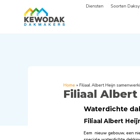
Diensten
Soorten Daks
Home
»
Filiaal Albert Heijn samenwer
Filiaal Albe
Waterdichte da
Filiaal Albert H
Eem nieuw gebouw, een nieuw
speciale waterdichte dekkin