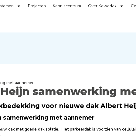
ystemen
Projecten
Kenniscentrum
Over Kewodak
Co
king met aannemer
rt Heijn samenwerking 
kbedekking voor nieuwe dak Albert Hei
eijn samenwerking met aannemer
 dak met goede dakisolatie. Het parkeerdak is voorzien van cellulair
g.