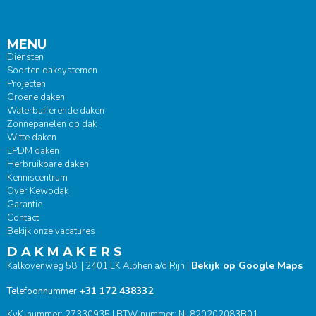
MENU
Diensten
Soorten daksystemen
Projecten
Groene daken
Waterbufferende daken
Zonnepanelen op dak
Witte daken
EPDM daken
Herbruikbare daken
Kenniscentrum
Over Kewodak
Garantie
Contact
Bekijk onze vacatures
D A K M A K E R S
Bekijk op Google Maps
Kalkovenweg 58 | 2401 LK Alphen a/d Rijn |
+31 172 438332
Telefoonnummer
KvK-nummer: 27330935 | BTW-nummer: NL820202083B01