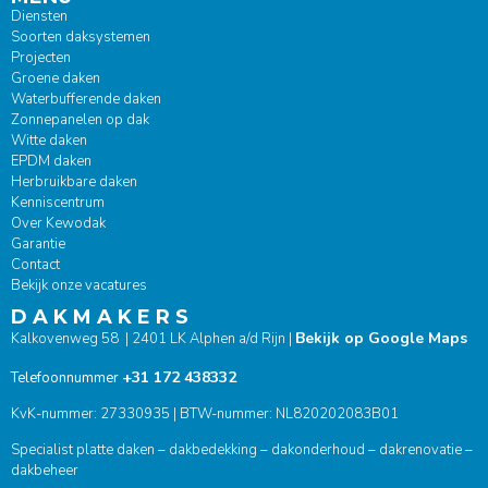
Diensten
Soorten daksystemen
Projecten
Groene daken
Waterbufferende daken
Zonnepanelen op dak
Witte daken
EPDM daken
Herbruikbare daken
Kenniscentrum
Over Kewodak
Garantie
Contact
Bekijk onze vacatures
D A K M A K E R S
Bekijk op Google Maps
Kalkovenweg 58 | 2401 LK Alphen a/d Rijn |
+31 172 438332
Telefoonnummer
KvK-nummer: 27330935 | BTW-nummer: NL820202083B01
Specialist platte daken – dakbedekking – dakonderhoud – dakrenovatie –
dakbeheer