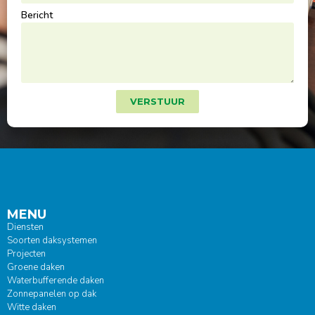
Bericht
VERSTUUR
MENU
Diensten
Soorten daksystemen
Projecten
Groene daken
Waterbufferende daken
Zonnepanelen op dak
Witte daken