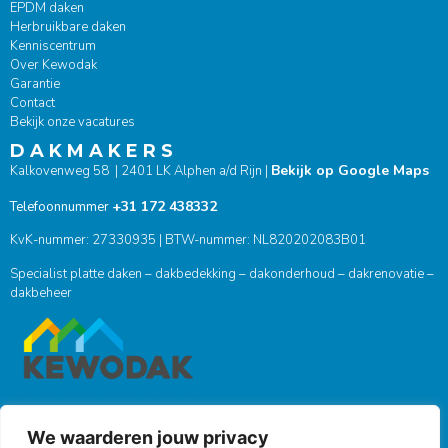
EPDM daken
Herbruikbare daken
Kenniscentrum
Over Kewodak
Garantie
Contact
Bekijk onze vacatures
D A K M A K E R S
Bekijk op Google Maps
Kalkovenweg 58 | 2401 LK Alphen a/d Rijn |
+31 172 438332
Telefoonnummer
KvK-nummer: 27330935 | BTW-nummer: NL820202083B01
Specialist platte daken – dakbedekking – dakonderhoud – dakrenovatie –
dakbeheer
We waarderen jouw privacy