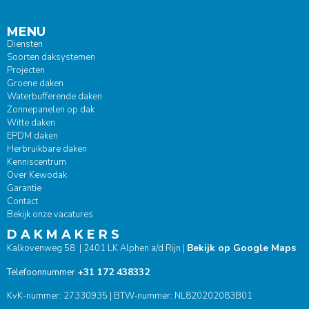
MENU
Diensten
Soorten daksystemen
Projecten
Groene daken
Waterbufferende daken
Zonnepanelen op dak
Witte daken
EPDM daken
Herbruikbare daken
Kenniscentrum
Over Kewodak
Garantie
Contact
Bekijk onze vacatures
D A K M A K E R S
Bekijk op Google Maps
Kalkovenweg 58 | 2401 LK Alphen a/d Rijn |
+31 172 438332
Telefoonnummer
KvK-nummer: 27330935 | BTW-nummer: NL820202083B01