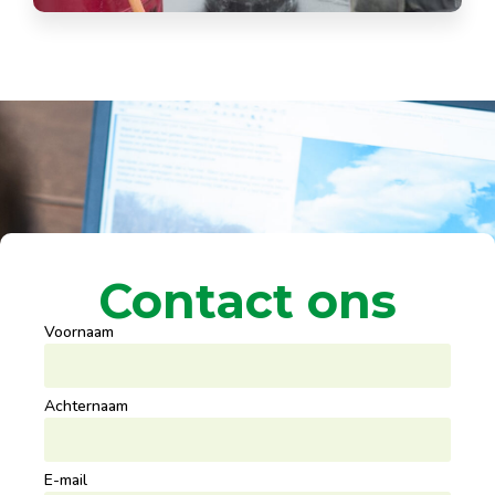
Contact ons
Voornaam
Achternaam
E-mail