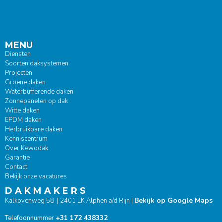
MENU
Diensten
Soorten daksystemen
Projecten
Groene daken
Waterbufferende daken
Zonnepanelen op dak
Witte daken
EPDM daken
Herbruikbare daken
Kenniscentrum
Over Kewodak
Garantie
Contact
Bekijk onze vacatures
D A K M A K E R S
Bekijk op Google Maps
Kalkovenweg 58 | 2401 LK Alphen a/d Rijn |
+31 172 438332
Telefoonnummer