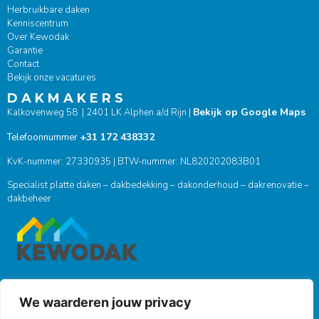
Herbruikbare daken
Kenniscentrum
Over Kewodak
Garantie
Contact
Bekijk onze vacatures
D A K M A K E R S
Bekijk op Google Maps
Kalkovenweg 58 | 2401 LK Alphen a/d Rijn |
+31 172 438332
Telefoonnummer
KvK-nummer: 27330935 | BTW-nummer: NL820202083B01
Specialist platte daken – dakbedekking – dakonderhoud – dakrenovatie –
dakbeheer
We waarderen jouw privacy
ONZE SOCIALS