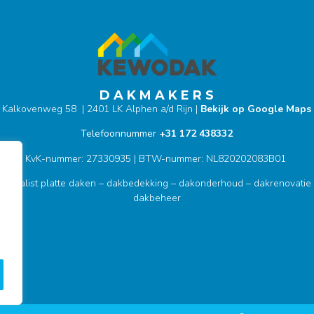
D A K M A K E R S
Kalkovenweg 58 | 2401 LK Alphen a/d Rijn |
Bekijk op Google Maps
Telefoonnummer
+31 172 438332
KvK-nummer: 27330935 | BTW-nummer: NL820202083B01
pecialist platte daken – dakbedekking – dakonderhoud – dakrenovatie
dakbeheer