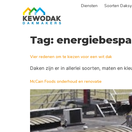
Diensten
Soorten Daks
Tag:
energiebespa
Vier redenen om te kiezen voor een wit dak
Daken zijn er in allerlei soorten, maten en k
McCain Foods onderhoud en renovatie