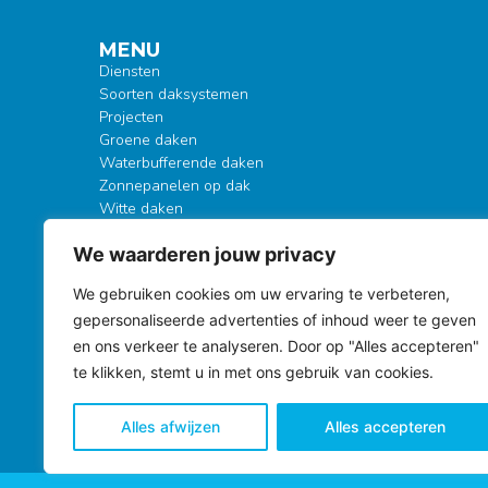
MENU
Diensten
Soorten daksystemen
Projecten
Groene daken
Waterbufferende daken
Zonnepanelen op dak
Witte daken
EPDM daken
We waarderen jouw privacy
Herbruikbare daken
Kenniscentrum
S
We gebruiken cookies om uw ervaring te verbeteren,
Over Kewodak
gepersonaliseerde advertenties of inhoud weer te geven
Garantie
Contact
en ons verkeer te analyseren. Door op "Alles accepteren"
Bekijk onze vacatures
te klikken, stemt u in met ons gebruik van cookies.
Alles afwijzen
Alles accepteren