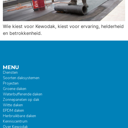
Wie kiest voor Kewodak, kiest voor ervaring, helderheid
en betrokkenheid.
MENU
Diensten
Soorten daksystemen
Projecten
Groene daken
Waterbufferende daken
Zonnepanelen op dak
Witte daken
EPDM daken
Herbruikbare daken
Kenniscentrum
Over Kewodak