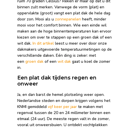
ruim 70 graden Celsius? Reken er maar op dat u dit
binnen zult merken. Vanwege de vorm (plat) en
oppervlakte (groot) vangt een plat dak de hele dag
door zon. Mooi als u
zonnepanelen
heeft, minder
mooi voor het comfort binnen. Wie een einde wil
maken aan de hoge binnentemperaturen kan ervoor
kiezen om over te stappen op een groen dak of een
wit dak.
In dit artikel
leest u meer over door onze
dakmakers uitgevoerde temperatuurmetingen op de
verschillende daken. Eén ding is zeker: met
een
groen dak
of een
wit dak
gaat u koel de zomer
in.
Een plat dak tijdens regen en
onweer
Ja, en dan barst de hemel plotseling weer open.
Nederlandse steden en dorpen krijgen volgens het
KNMI gemiddeld
vijf keer per jaar
te maken met
regenval tussen de 20 en 24 millimeter binnen een
etmaal (24 uur). De meeste regen valt in de zomer,
vooral uit onweersbuien. U ontdekt vochtplekken