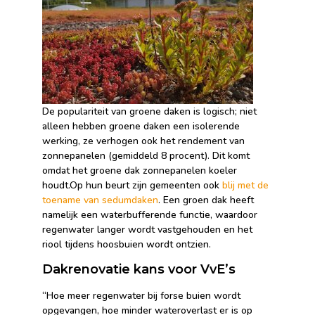
De populariteit van groene daken is logisch; niet
alleen hebben groene daken een isolerende
werking, ze verhogen ook het rendement van
zonnepanelen (gemiddeld 8 procent). Dit komt
omdat het groene dak zonnepanelen koeler
houdt.Op hun beurt zijn gemeenten ook
blij met de
toename van sedumdaken
. Een groen dak heeft
namelijk een waterbufferende functie, waardoor
regenwater langer wordt vastgehouden en het
riool tijdens hoosbuien wordt ontzien.
Dakrenovatie kans voor VvE’s
“Hoe meer regenwater bij forse buien wordt
opgevangen, hoe minder wateroverlast er is op