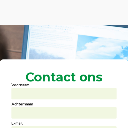
Contact ons
Voornaam
Achternaam
E-mail