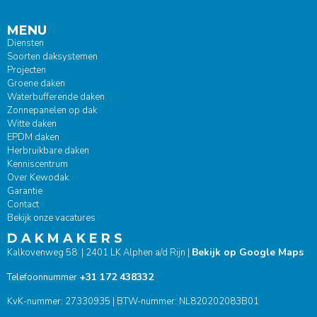
MENU
Diensten
Soorten daksystemen
Projecten
Groene daken
Waterbufferende daken
Zonnepanelen op dak
Witte daken
EPDM daken
Herbruikbare daken
Kenniscentrum
Over Kewodak
Garantie
Contact
Bekijk onze vacatures
D A K M A K E R S
Bekijk op Google Maps
Kalkovenweg 58 | 2401 LK Alphen a/d Rijn |
+31 172 438332
Telefoonnummer
KvK-nummer: 27330935 | BTW-nummer: NL820202083B01