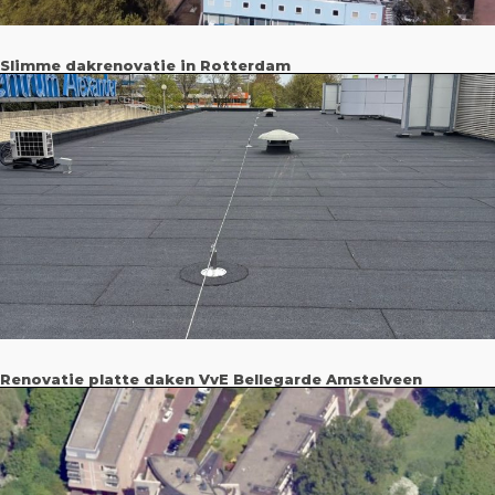
Slimme dakrenovatie in Rotterdam
Renovatie platte daken VvE Bellegarde Amstelveen