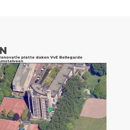
EN
Renovatie platte daken VvE Bellegarde
Amstelveen