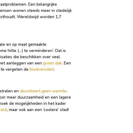
imaatproblemen. Een belangrijke
 Mensen wonen steeds meer in stedelijk
vasthoudt. Wereldwijd worden 1,7
kale en op maat gemaakte
e hitte (…) te verminderen’. Dat is
isaties die beschikken over veel
r het aanleggen van een
groen dak
. Een
t te vergeten de
biodiversiteit
.
estralen en
absorbeert geen warmte
.
voor meer duurzaamheid en een lagere
zoek de mogelijkheden in het kader
reld
, maar ook aan een ‘coolere’ stad!