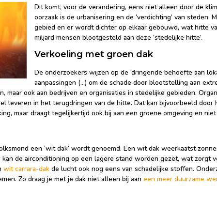
Dit komt, voor de verandering, eens niet alleen door de kl
oorzaak is de urbanisering en de ‘verdichting’ van steden.
gebied en er wordt dichter op elkaar gebouwd, wat hitte 
miljard mensen blootgesteld aan deze ‘stedelijke hitte’.
Verkoeling met groen dak
De onderzoekers wijzen op de ‘dringende behoefte aan lo
aanpassingen (…) om de schade door blootstelling aan extrem
, maar ook aan bedrijven en organisaties in stedelijke gebieden. Organ
l leveren in het terugdringen van de hitte. Dat kan bijvoorbeeld doo
ng, maar draagt tegelijkertijd ook bij aan een groene omgeving en nie
 volksmond een ‘wit dak’ wordt genoemd. Een wit dak weerkaatst zonn
kan de airconditioning op een lagere stand worden gezet, wat zorgt 
en
wit carrara-dak
de lucht ook nog eens van schadelijke stoffen. Onder
n. Zo draag je met je dak niet alleen bij aan
een meer duurzame we