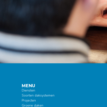
MENU
Diensten
Soorten daksystemen
Projecten
Groene daken