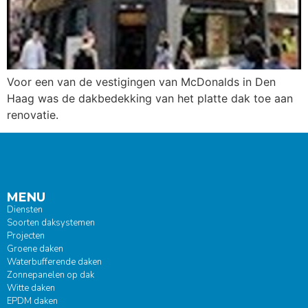
Voor een van de vestigingen van McDonalds in Den
Haag was de dakbedekking van het platte dak toe aan
renovatie.
MENU
Diensten
Soorten daksystemen
Projecten
Groene daken
Waterbufferende daken
Zonnepanelen op dak
Witte daken
EPDM daken