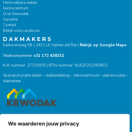
Herbruikbare daken
Kenniscentrum
Over Kewodak
Garantie
Contact
Bekijk onze vacatures
D A K M A K E R S
Bekijk op Google Maps
Kalkovenweg 58 | 2401 LK Alphen a/d Rijn |
+31 172 438332
Telefoonnummer
KvK-nummer: 27330935 | BTW-nummer: NL820202083B01
Specialist platte daken – dakbedekking – dakonderhoud – dakrenovatie –
dakbeheer
We waarderen jouw privacy
ONZE SOCIALS