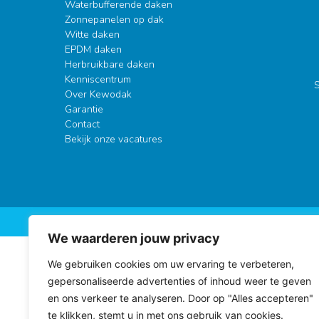
Waterbufferende daken
Zonnepanelen op dak
Witte daken
EPDM daken
Herbruikbare daken
Kenniscentrum
S
Over Kewodak
Garantie
Contact
Bekijk onze vacatures
A
We waarderen jouw privacy
We gebruiken cookies om uw ervaring te verbeteren,
gepersonaliseerde advertenties of inhoud weer te geven
en ons verkeer te analyseren. Door op "Alles accepteren"
te klikken, stemt u in met ons gebruik van cookies.