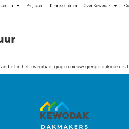
ystemen
Projecten
Kenniscentrum
Over Kewodak
Co
uur
trand of in het zwembad, gingen nieuwsgierige dakmakers he
D A K M A K E R S