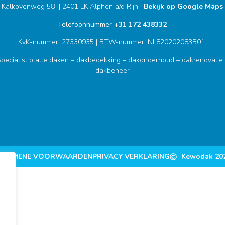
Kalkovenweg 58 | 2401 LK Alphen a/d Rijn |
Bekijk op Google Maps
Telefoonnummer
+31 172 438332
KvK-nummer: 27330935 | BTW-nummer: NL820202083B01
pecialist platte daken – dakbedekking – dakonderhoud – dakrenovatie
dakbeheer
LGEMENE VOORWAARDEN
PRIVACY VERKLARING
Kewodak 20