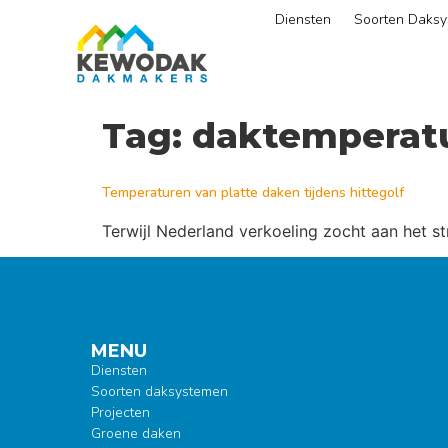
Diensten
Soorten Daks
Tag:
daktemperat
Temperaturen van platte daken tijdens hittegolf
Terwijl Nederland verkoeling zocht aan het s
MENU
Diensten
Soorten daksystemen
Projecten
Groene daken