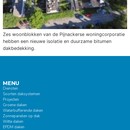
Zes woonblokken van de Pijnackerse woningcorporatie
hebben een nieuwe isolatie en duurzame bitumen
dakbedekking.
MENU
Diensten
Soorten daksystemen
Projecten
Groene daken
Waterbufferende daken
Zonnepanelen op dak
Witte daken
EPDM daken