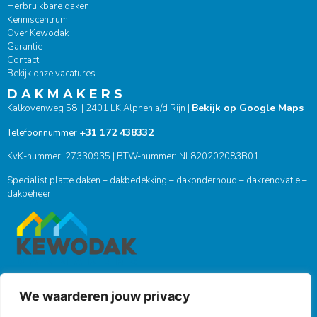
Herbruikbare daken
Kenniscentrum
Over Kewodak
Garantie
Contact
Bekijk onze vacatures
D A K M A K E R S
Bekijk op Google Maps
Kalkovenweg 58 | 2401 LK Alphen a/d Rijn |
+31 172 438332
Telefoonnummer
KvK-nummer: 27330935 | BTW-nummer: NL820202083B01
Specialist platte daken – dakbedekking – dakonderhoud – dakrenovatie –
dakbeheer
We waarderen jouw privacy
ONZE SOCIALS