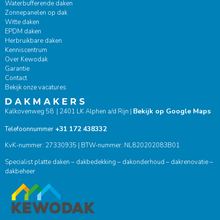
Waterbufferende daken
Zonnepanelen op dak
Witte daken
EPDM daken
Herbruikbare daken
Kenniscentrum
Over Kewodak
Garantie
Contact
Bekijk onze vacatures
D A K M A K E R S
Bekijk op Google Maps
Kalkovenweg 58 | 2401 LK Alphen a/d Rijn |
+31 172 438332
Telefoonnummer
KvK-nummer: 27330935 | BTW-nummer: NL820202083B01
Specialist platte daken – dakbedekking – dakonderhoud – dakrenovatie –
dakbeheer