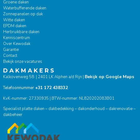
Groene daken
Waterbufferende daken
Zonnepanelen op dak
Witte daken
EPDM daken
Herbruikbare daken
Kenniscentrum
Over Kewodak
Garantie
Contact
Bekijk onze vacatures
D A K M A K E R S
Bekijk op Google Maps
Kalkovenweg 58 | 2401 LK Alphen a/d Rijn |
+31 172 438332
Telefoonnummer
KvK-nummer: 27330935 | BTW-nummer: NL820202083B01
Specialist platte daken – dakbedekking – dakonderhoud – dakrenovatie –
dakbeheer