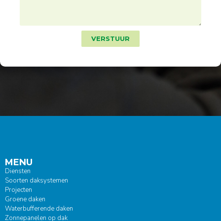
VERSTUUR
MENU
Diensten
Soorten daksystemen
Projecten
Groene daken
Waterbufferende daken
Zonnepanelen op dak