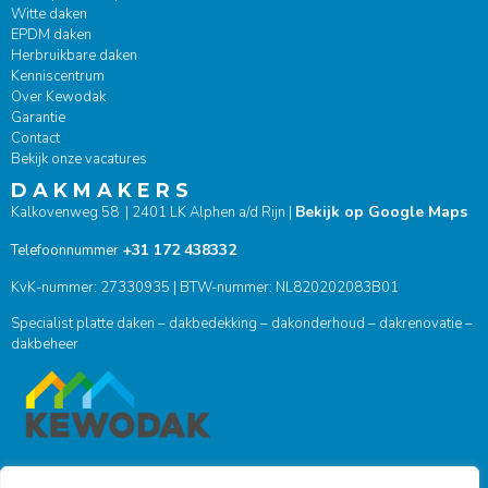
Witte daken
EPDM daken
Herbruikbare daken
Kenniscentrum
Over Kewodak
Garantie
Contact
Bekijk onze vacatures
D A K M A K E R S
Bekijk op Google Maps
Kalkovenweg 58 | 2401 LK Alphen a/d Rijn |
+31 172 438332
Telefoonnummer
KvK-nummer: 27330935 | BTW-nummer: NL820202083B01
Specialist platte daken – dakbedekking – dakonderhoud – dakrenovatie –
dakbeheer