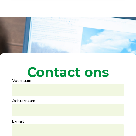
Contact ons
Voornaam
Achternaam
E-mail