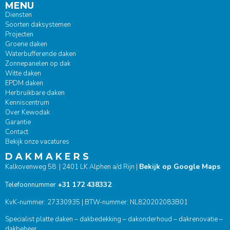
MENU
Diensten
Soorten daksystemen
Projecten
Groene daken
Waterbufferende daken
Zonnepanelen op dak
Witte daken
EPDM daken
Herbruikbare daken
Kenniscentrum
Over Kewodak
Garantie
Contact
Bekijk onze vacatures
D A K M A K E R S
Bekijk op Google Maps
Kalkovenweg 58 | 2401 LK Alphen a/d Rijn |
+31 172 438332
Telefoonnummer
KvK-nummer: 27330935 | BTW-nummer: NL820202083B01
Specialist platte daken – dakbedekking – dakonderhoud – dakrenovatie –
dakbeheer