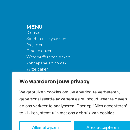
MENU
Diensten
Soorten daksystemen
Projecten
Groene daken
Waterbufferende daken
Zonnepanelen op dak
Witte daken
EPDM daken
We waarderen jouw privacy
Herbruikbare daken
Kenniscentrum
S
We gebruiken cookies om uw ervaring te verbeteren,
Over Kewodak
gepersonaliseerde advertenties of inhoud weer te geven
Garantie
Contact
en ons verkeer te analyseren. Door op "Alles accepteren"
Bekijk onze vacatures
te klikken, stemt u in met ons gebruik van cookies.
Alles afwijzen
Alles accepteren