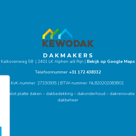
D A K M A K E R S
Kalkovenweg 58 | 2401 LK Alphen a/d Rijn |
Bekijk op Google Maps
Telefoonnummer
+31 172 438332
KvK-nummer: 27330935 | BTW-nummer: NL820202083B01
pecialist platte daken – dakbedekking – dakonderhoud – dakrenovatie
dakbeheer