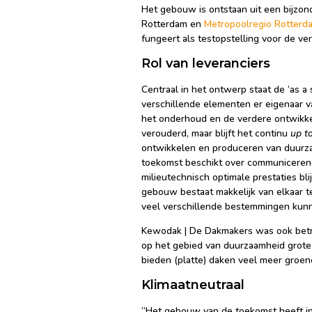
Het gebouw is ontstaan uit een bijz
Rotterdam en
Metropoolregio Rotterd
fungeert als testopstelling voor de v
Rol van leveranciers
Centraal in het ontwerp staat de ‘as a 
verschillende elementen er eigenaar v
het onderhoud en de verdere ontwikke
verouderd, maar blijft het continu
up t
ontwikkelen en produceren van duurz
toekomst beschikt over communicerend
milieutechnisch optimale prestaties bli
gebouw bestaat makkelijk van elkaar t
veel verschillende bestemmingen kunn
Kewodak | De Dakmakers was ook betro
op het gebied van duurzaamheid grote 
bieden (platte) daken veel meer groen
Klimaatneutraal
“Het gebouw van de toekomst heeft i