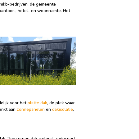
f mkb-bedrijven, de gemeente
e kantoor-, hotel- en woonruimte. Het
elijk voor het
platte dak
, de plek waar
denkt aan
zonnepanelen
en
dakisolatie
,
odak. “Een groen dak isoleert, reduceert