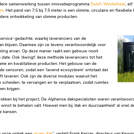
ondere samenwerking tussen innovatieprogramma
Dutch Windwheel
, el
am
. Het pand van 7,5 bij 7,5 meter is een slimme, circulaire en flexibel
erdere ontwikkeling van slimme producten.
service’-gedachte, waarbij leveranciers van de
an blijven. Daarmee zijn ze tevens verantwoordelijk voor
ling ervan. Op deze manier raakt een gebouw nooit
o date
. Ook ‘dwingt’ deze methode leveranciers tot het
ame en kwalitatieve producten. Het gebouw van de
e sensoren, zodat een ‘levend ecosysteem’ ontstaat dat
jft leveren. Ook zijn de diverse modules waaruit het
e scheiden, te vervangen en te verplaatsen, zodat ruimtes
en krijgen.
kken bij het project. De Alphense dakspecialisten waren verantwoord
winst te behalen valt. Hoewel men bij ‘dak en duurzaamheid’ al snel 
e kansen.
n onze optiek een
groen dak
”, vertelt Frank Keijzer, directeur van Kew