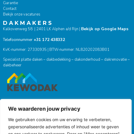
Garantie
Contact
Bekijk onze vacatures
D A K M A K E R S
Bekijk op Google Maps
Kalkovenweg 58 | 2401 LK Alphen a/d Rijn |
+31 172 438332
Telefoonnummer
KvK-nummer: 27330935 | BTW-nummer: NL820202083B01
Specialist platte daken – dakbedekking – dakonderhoud – dakrenovatie –
dakbeheer
We waarderen jouw privacy
ONZE SOCIALS
We gebruiken cookies om uw ervaring te verbeteren,
gepersonaliseerde advertenties of inhoud weer te geven
en ons verkeer te analyseren. Door op "Alles accepteren"