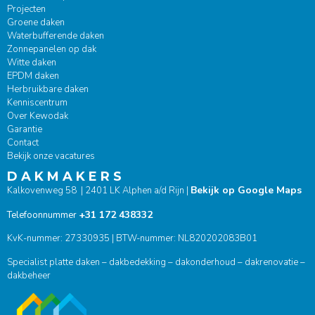
Projecten
Groene daken
Waterbufferende daken
Zonnepanelen op dak
Witte daken
EPDM daken
Herbruikbare daken
Kenniscentrum
Over Kewodak
Garantie
Contact
Bekijk onze vacatures
D A K M A K E R S
Bekijk op Google Maps
Kalkovenweg 58 | 2401 LK Alphen a/d Rijn |
+31 172 438332
Telefoonnummer
KvK-nummer: 27330935 | BTW-nummer: NL820202083B01
Specialist platte daken – dakbedekking – dakonderhoud – dakrenovatie –
dakbeheer