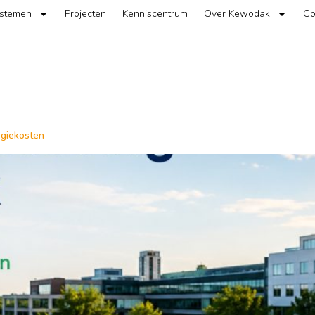
ystemen
Projecten
Kenniscentrum
Over Kewodak
Co
rgiekosten