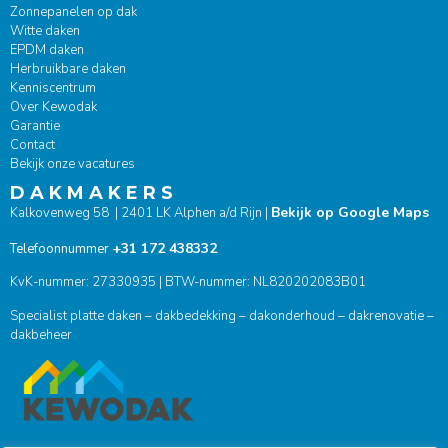
Zonnepanelen op dak
Witte daken
EPDM daken
Herbruikbare daken
Kenniscentrum
Over Kewodak
Garantie
Contact
Bekijk onze vacatures
D A K M A K E R S
Bekijk op Google Maps
Kalkovenweg 58 | 2401 LK Alphen a/d Rijn |
+31 172 438332
Telefoonnummer
KvK-nummer: 27330935 | BTW-nummer: NL820202083B01
Specialist platte daken – dakbedekking – dakonderhoud – dakrenovatie –
dakbeheer