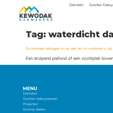
Diensten
Soorten Daks
Tag:
waterdicht d
Zo ontstaan lekkages in uw dak (en zó voorkomt u ze)
Een druipend plafond of een vochtplek boven 
MENU
Diensten
Soorten daksystemen
Projecten
Groene daken