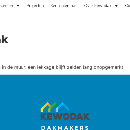
ystemen
Projecten
Kenniscentrum
Over Kewodak
Co
ak
in de muur: een lekkage blijft zelden lang onopgemerkt.
D A K M A K E R S