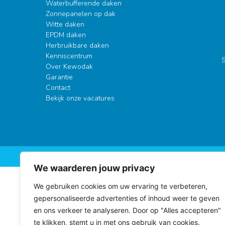
Waterbufferende daken
Zonnepanelen op dak
Witte daken
EPDM daken
Herbruikbare daken
Kenniscentrum
S
Over Kewodak
Garantie
Contact
Bekijk onze vacatures
A
We waarderen jouw privacy
We gebruiken cookies om uw ervaring te verbeteren,
gepersonaliseerde advertenties of inhoud weer te geven
en ons verkeer te analyseren. Door op "Alles accepteren"
te klikken, stemt u in met ons gebruik van cookies.