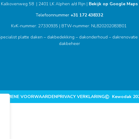
Kalkovenweg 58 | 2401 LK Alphen a/d Rijn |
Bekijk op Google Maps
Telefoonnummer
+31 172 438332
KvK-nummer: 27330935 | BTW-nummer: NL820202083B01
pecialist platte daken – dakbedekking – dakonderhoud – dakrenovatie
dakbeheer
LGEMENE VOORWAARDEN
PRIVACY VERKLARING
Kewodak 20