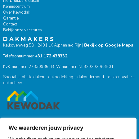
Herbruikbare daken
Kenniscentrum
Over Kewodak
Garantie
Contact
Bekijk onze vacatures
D A K M A K E R S
Bekijk op Google Maps
Kalkovenweg 58 | 2401 LK Alphen a/d Rijn |
+31 172 438332
Telefoonnummer
KvK-nummer: 27330935 | BTW-nummer: NL820202083B01
Specialist platte daken – dakbedekking – dakonderhoud – dakrenovatie –
dakbeheer
We waarderen jouw privacy
ONZE SOCIALS
We gebruiken cookies om uw ervaring te verbeteren,