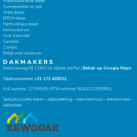
Waterbufferende daken
Zonnepanelen op dak
Witte daken
EPDM daken
Herbruikbare daken
Kenniscentrum
Over Kewodak
Garantie
Contact
Bekijk onze vacatures
D A K M A K E R S
Bekijk op Google Maps
Kalkovenweg 58 | 2401 LK Alphen a/d Rijn |
+31 172 438332
Telefoonnummer
KvK-nummer: 27330935 | BTW-nummer: NL820202083B01
Specialist platte daken – dakbedekking – dakonderhoud – dakrenovatie –
dakbeheer