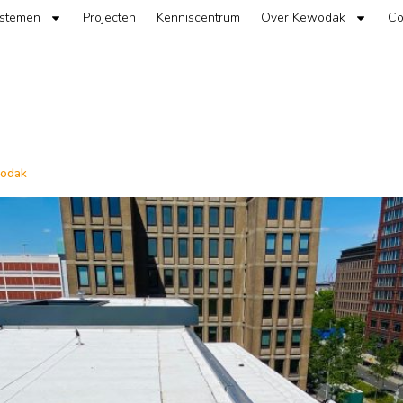
ystemen
Projecten
Kenniscentrum
Over Kewodak
Co
wodak