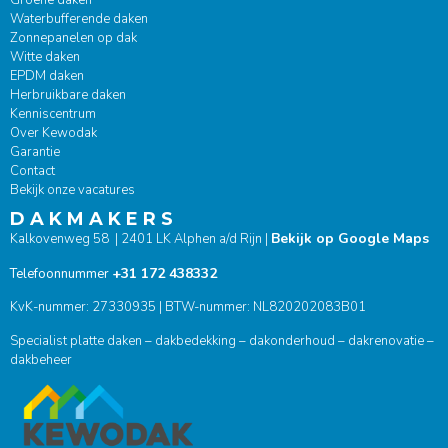
Waterbufferende daken
Zonnepanelen op dak
Witte daken
EPDM daken
Herbruikbare daken
Kenniscentrum
Over Kewodak
Garantie
Contact
Bekijk onze vacatures
D A K M A K E R S
Bekijk op Google Maps
Kalkovenweg 58 | 2401 LK Alphen a/d Rijn |
+31 172 438332
Telefoonnummer
KvK-nummer: 27330935 | BTW-nummer: NL820202083B01
Specialist platte daken – dakbedekking – dakonderhoud – dakrenovatie –
dakbeheer