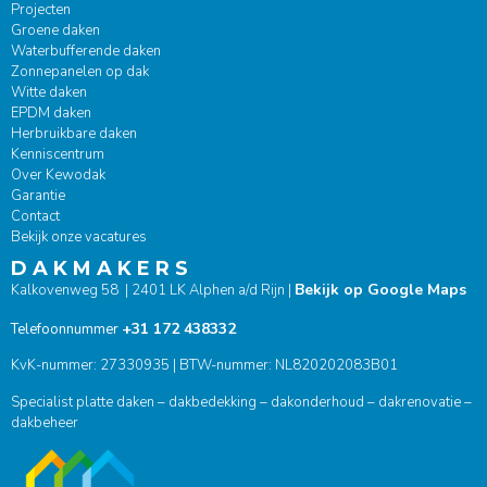
Projecten
Groene daken
Waterbufferende daken
Zonnepanelen op dak
Witte daken
EPDM daken
Herbruikbare daken
Kenniscentrum
Over Kewodak
Garantie
Contact
Bekijk onze vacatures
D A K M A K E R S
Bekijk op Google Maps
Kalkovenweg 58 | 2401 LK Alphen a/d Rijn |
+31 172 438332
Telefoonnummer
KvK-nummer: 27330935 | BTW-nummer: NL820202083B01
Specialist platte daken – dakbedekking – dakonderhoud – dakrenovatie –
dakbeheer