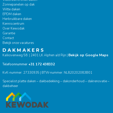
Zonnepanelen op dak
Witte daken
EPDM daken
Herbruikbare daken
Kenniscentrum
Over Kewodak
Garantie
Contact
Bekijk onze vacatures
D A K M A K E R S
Bekijk op Google Maps
Kalkovenweg 58 | 2401 LK Alphen a/d Rijn |
+31 172 438332
Telefoonnummer
KvK-nummer: 27330935 | BTW-nummer: NL820202083B01
Specialist platte daken – dakbedekking – dakonderhoud – dakrenovatie –
dakbeheer