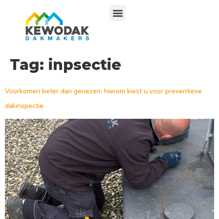
Tag:
inpsectie
Voorkomen beter dan genezen: hierom kiest u voor preventieve
dakinspectie