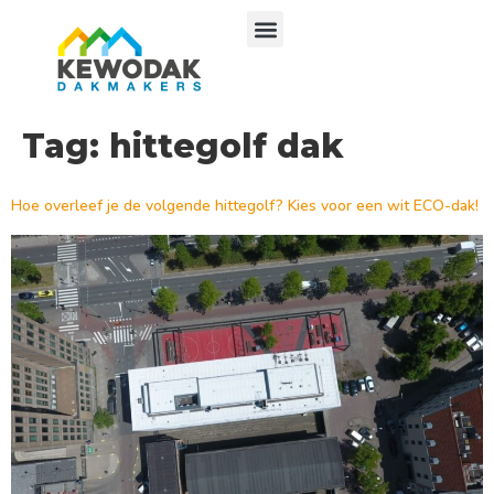
Tag:
hittegolf dak
Hoe overleef je de volgende hittegolf? Kies voor een wit ECO-dak!