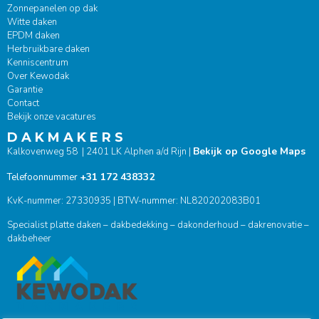
Zonnepanelen op dak
Witte daken
EPDM daken
Herbruikbare daken
Kenniscentrum
Over Kewodak
Garantie
Contact
Bekijk onze vacatures
D A K M A K E R S
Bekijk op Google Maps
Kalkovenweg 58 | 2401 LK Alphen a/d Rijn |
+31 172 438332
Telefoonnummer
KvK-nummer: 27330935 | BTW-nummer: NL820202083B01
Specialist platte daken – dakbedekking – dakonderhoud – dakrenovatie –
dakbeheer