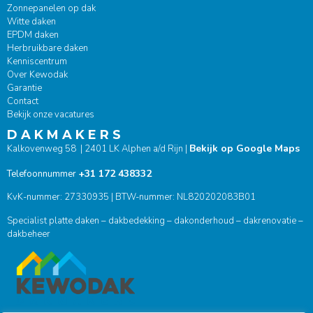
Zonnepanelen op dak
Witte daken
EPDM daken
Herbruikbare daken
Kenniscentrum
Over Kewodak
Garantie
Contact
Bekijk onze vacatures
D A K M A K E R S
Bekijk op Google Maps
Kalkovenweg 58 | 2401 LK Alphen a/d Rijn |
+31 172 438332
Telefoonnummer
KvK-nummer: 27330935 | BTW-nummer: NL820202083B01
Specialist platte daken – dakbedekking – dakonderhoud – dakrenovatie –
dakbeheer