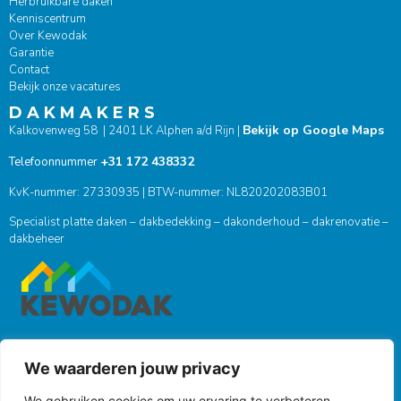
Herbruikbare daken
Kenniscentrum
Over Kewodak
Garantie
Contact
Bekijk onze vacatures
D A K M A K E R S
Bekijk op Google Maps
Kalkovenweg 58 | 2401 LK Alphen a/d Rijn |
+31 172 438332
Telefoonnummer
KvK-nummer: 27330935 | BTW-nummer: NL820202083B01
Specialist platte daken – dakbedekking – dakonderhoud – dakrenovatie –
dakbeheer
We waarderen jouw privacy
ONZE SOCIALS
We gebruiken cookies om uw ervaring te verbeteren,