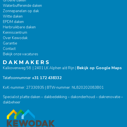
Groene daken
Waterbufferende daken
Zonnepanelen op dak
Witte daken
EPDM daken
Herbruikbare daken
Kenniscentrum
Over Kewodak
Garantie
Contact
Bekijk onze vacatures
D A K M A K E R S
Bekijk op Google Maps
Kalkovenweg 58 | 2401 LK Alphen a/d Rijn |
+31 172 438332
Telefoonnummer
KvK-nummer: 27330935 | BTW-nummer: NL820202083B01
Specialist platte daken – dakbedekking – dakonderhoud – dakrenovatie –
dakbeheer