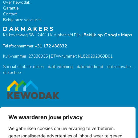
Over Kewodak
Garantie
Contact
Bekijk onze vacatures
D A K M A K E R S
Bekijk op Google Maps
Kalkovenweg 58 | 2401 LK Alphen a/d Rijn |
+31 172 438332
Telefoonnummer
KvK-nummer: 27330935 | BTW-nummer: NL820202083B01
Specialist platte daken – dakbedekking – dakonderhoud – dakrenovatie –
dakbeheer
We waarderen jouw privacy
ONZE SOCIALS
We gebruiken cookies om uw ervaring te verbeteren,
gepersonaliseerde advertenties of inhoud weer te geven