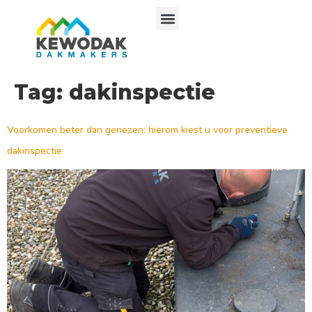
Tag:
dakinspectie
Voorkomen beter dan genezen: hierom kiest u voor preventieve
dakinspectie