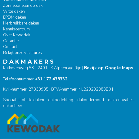
Zonnepanelen op dak
Witte daken
EPDM daken
Herbruikbare daken
Kenniscentrum
Over Kewodak
Garantie
Contact
Bekijk onze vacatures
D A K M A K E R S
Bekijk op Google Maps
Kalkovenweg 58 | 2401 LK Alphen a/d Rijn |
+31 172 438332
Telefoonnummer
KvK-nummer: 27330935 | BTW-nummer: NL820202083B01
Specialist platte daken – dakbedekking – dakonderhoud – dakrenovatie –
dakbeheer