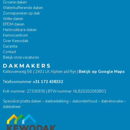
Groene daken
Waterbufferende daken
Zonnepanelen op dak
Witte daken
EPDM daken
Herbruikbare daken
Kenniscentrum
Over Kewodak
Garantie
Contact
Bekijk onze vacatures
D A K M A K E R S
Bekijk op Google Maps
Kalkovenweg 58 | 2401 LK Alphen a/d Rijn |
+31 172 438332
Telefoonnummer
KvK-nummer: 27330935 | BTW-nummer: NL820202083B01
Specialist platte daken – dakbedekking – dakonderhoud – dakrenovatie –
dakbeheer