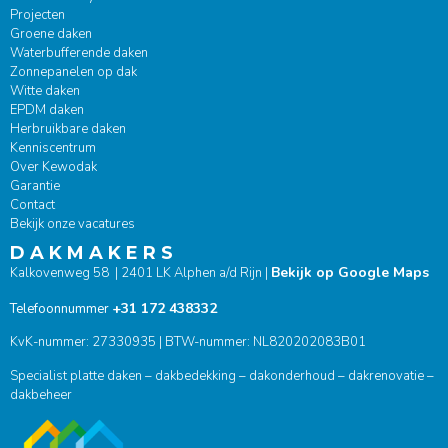
Projecten
Groene daken
Waterbufferende daken
Zonnepanelen op dak
Witte daken
EPDM daken
Herbruikbare daken
Kenniscentrum
Over Kewodak
Garantie
Contact
Bekijk onze vacatures
D A K M A K E R S
Bekijk op Google Maps
Kalkovenweg 58 | 2401 LK Alphen a/d Rijn |
+31 172 438332
Telefoonnummer
KvK-nummer: 27330935 | BTW-nummer: NL820202083B01
Specialist platte daken – dakbedekking – dakonderhoud – dakrenovatie –
dakbeheer