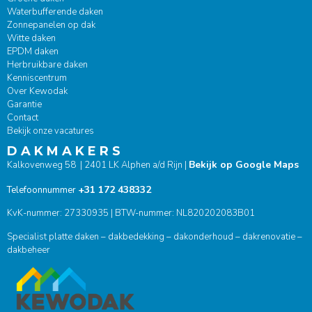
Waterbufferende daken
Zonnepanelen op dak
Witte daken
EPDM daken
Herbruikbare daken
Kenniscentrum
Over Kewodak
Garantie
Contact
Bekijk onze vacatures
D A K M A K E R S
Bekijk op Google Maps
Kalkovenweg 58 | 2401 LK Alphen a/d Rijn |
+31 172 438332
Telefoonnummer
KvK-nummer: 27330935 | BTW-nummer: NL820202083B01
Specialist platte daken – dakbedekking – dakonderhoud – dakrenovatie –
dakbeheer