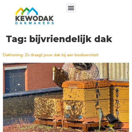
Tag:
bijvriendelijk dak
Dakhoning: Zo draagt jouw dak bij aan biodiversiteit