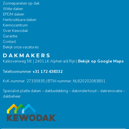
Zonnepanelen op dak
Witte daken
EPDM daken
Herbruikbare daken
Kenniscentrum
Over Kewodak
Garantie
Contact
Bekijk onze vacatures
D A K M A K E R S
Bekijk op Google Maps
Kalkovenweg 58 | 2401 LK Alphen a/d Rijn |
+31 172 438332
Telefoonnummer
KvK-nummer: 27330935 | BTW-nummer: NL820202083B01
Specialist platte daken – dakbedekking – dakonderhoud – dakrenovatie –
dakbeheer