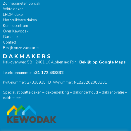
Zonnepanelen op dak
Witte daken
EPDM daken
Herbruikbare daken
Kenniscentrum
Over Kewodak
Garantie
Contact
Bekijk onze vacatures
D A K M A K E R S
Bekijk op Google Maps
Kalkovenweg 58 | 2401 LK Alphen a/d Rijn |
+31 172 438332
Telefoonnummer
KvK-nummer: 27330935 | BTW-nummer: NL820202083B01
Specialist platte daken – dakbedekking – dakonderhoud – dakrenovatie –
dakbeheer