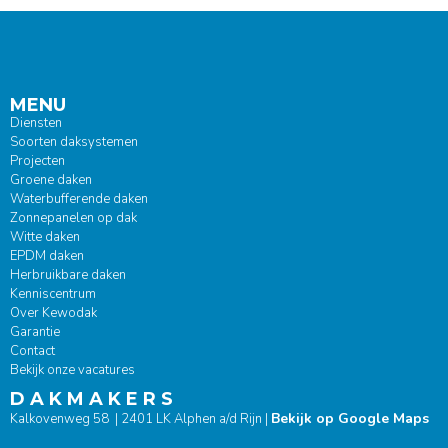
MENU
Diensten
Soorten daksystemen
Projecten
Groene daken
Waterbufferende daken
Zonnepanelen op dak
Witte daken
EPDM daken
Herbruikbare daken
Kenniscentrum
Over Kewodak
Garantie
Contact
Bekijk onze vacatures
D A K M A K E R S
Bekijk op Google Maps
Kalkovenweg 58 | 2401 LK Alphen a/d Rijn |