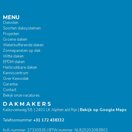
MENU
Diensten
Soorten daksystemen
Projecten
Groene daken
Waterbufferende daken
Zonnepanelen op dak
Witte daken
EPDM daken
Herbruikbare daken
Kenniscentrum
Over Kewodak
Garantie
Contact
Bekijk onze vacatures
D A K M A K E R S
Bekijk op Google Maps
Kalkovenweg 58 | 2401 LK Alphen a/d Rijn |
+31 172 438332
Telefoonnummer
KvK-nummer: 27330935 | BTW-nummer: NL820202083B01