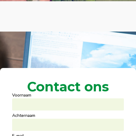
Contact ons
Voornaam
Achternaam
E-mail