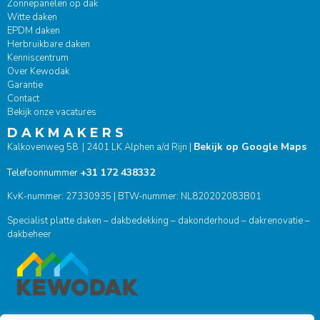
Zonnepanelen op dak
Witte daken
EPDM daken
Herbruikbare daken
Kenniscentrum
Over Kewodak
Garantie
Contact
Bekijk onze vacatures
D A K M A K E R S
Bekijk op Google Maps
Kalkovenweg 58 | 2401 LK Alphen a/d Rijn |
+31 172 438332
Telefoonnummer
KvK-nummer: 27330935 | BTW-nummer: NL820202083B01
Specialist platte daken – dakbedekking – dakonderhoud – dakrenovatie –
dakbeheer