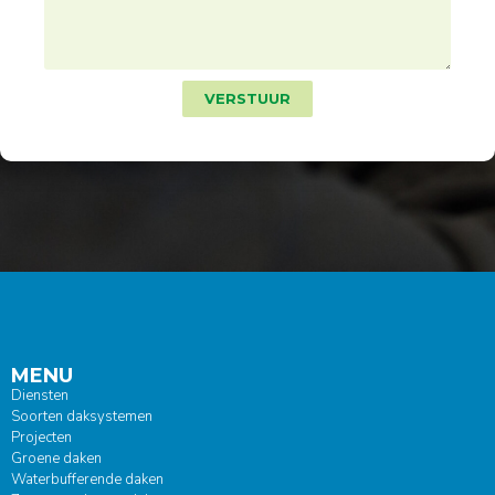
VERSTUUR
MENU
Diensten
Soorten daksystemen
Projecten
Groene daken
Waterbufferende daken