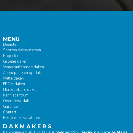
MENU
Diensten
Soorten daksystemen
Projecten
Groene daken
Waterbufferende daken
Zonnepanelen op dak
Witte daken
EPDM daken
Herbruikbare daken
Kenniscentrum
Over Kewodak
Garantie
Contact
Bekijk onze vacatures
D A K M A K E R S
Bekijk op Google Maps
Kalkovenweg 58 | 2401 LK Alphen a/d Rijn |