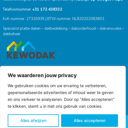
+31 172 438332
Telefoonnummer
KvK-nummer: 27330935 | BTW-nummer: NL820202083B01
Specialist platte daken – dakbedekking – dakonderhoud – dakrenovatie –
dakbeheer
We waarderen jouw privacy
ONZE SOCIALS
We gebruiken cookies om uw ervaring te verbeteren,
gepersonaliseerde advertenties of inhoud weer te geven
en ons verkeer te analyseren. Door op "Alles accepteren"
te klikken, stemt u in met ons gebruik van cookies.
Alles afwijzen
Alles accepteren
ALGEMENE VOORWAARDEN
PRIVACY VERKLARING
Kewodak 2026