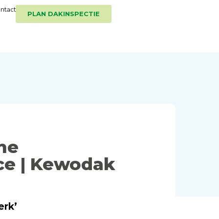
ntact
PLAN DAKINSPECTIE
me
ce | Kewodak
erk’