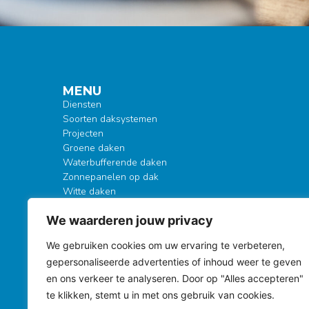
MENU
Diensten
Soorten daksystemen
Projecten
Groene daken
Waterbufferende daken
Zonnepanelen op dak
Witte daken
EPDM daken
We waarderen jouw privacy
Herbruikbare daken
Kenniscentrum
S
We gebruiken cookies om uw ervaring te verbeteren,
Over Kewodak
gepersonaliseerde advertenties of inhoud weer te geven
Garantie
Contact
en ons verkeer te analyseren. Door op "Alles accepteren"
Bekijk onze vacatures
te klikken, stemt u in met ons gebruik van cookies.