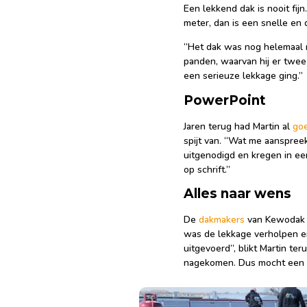
Een lekkend dak is nooit fij
meter, dan is een snelle e
“Het dak was nog helemaal ni
panden, waarvan hij er twee
een serieuze lekkage ging.”
PowerPoint
Jaren terug had Martin al
go
spijt van. “Wat me aanspreek
uitgenodigd en kregen in ee
op schrift.”
Alles naar wens
De
dakmakers
van Kewodak v
was de lekkage verholpen en 
uitgevoerd”, blikt Martin t
nagekomen. Dus mocht een v