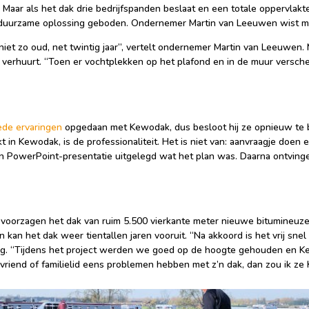
n. Maar als het dak drie bedrijfspanden beslaat en een totale oppervlakt
n duurzame oplossing geboden. Ondernemer Martin van Leeuwen wist me
et zo oud, net twintig jaar”, vertelt ondernemer Martin van Leeuwen. 
 verhuurt. “Toen er vochtplekken op het plafond en in de muur versc
ede ervaringen
opgedaan met Kewodak, dus besloot hij ze opnieuw te b
t in Kewodak, is de professionaliteit. Het is niet van: aanvraagje doe
n PowerPoint-presentatie uitgelegd wat het plan was. Daarna ontvinge
oorzagen het dak van ruim 5.500 vierkante meter nieuwe bitumineuz
kan het dak weer tientallen jaren vooruit. “Na akkoord is het vrij snel
erug. “Tijdens het project werden we goed op de hoogte gehouden en K
riend of familielid eens problemen hebben met z’n dak, dan zou ik ze