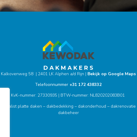
D A K M A K E R S
Kalkovenweg 58 | 2401 LK Alphen a/d Rijn |
Bekijk op Google Maps
Telefoonnummer
+31 172 438332
KvK-nummer: 27330935 | BTW-nummer: NL820202083B01
pecialist platte daken – dakbedekking – dakonderhoud – dakrenovatie
dakbeheer