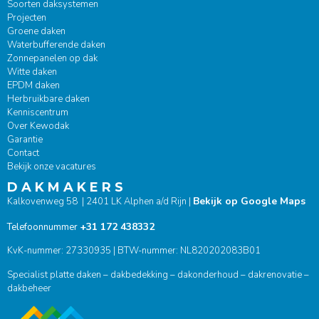
Soorten daksystemen
Projecten
Groene daken
Waterbufferende daken
Zonnepanelen op dak
Witte daken
EPDM daken
Herbruikbare daken
Kenniscentrum
Over Kewodak
Garantie
Contact
Bekijk onze vacatures
D A K M A K E R S
Bekijk op Google Maps
Kalkovenweg 58 | 2401 LK Alphen a/d Rijn |
+31 172 438332
Telefoonnummer
KvK-nummer: 27330935 | BTW-nummer: NL820202083B01
Specialist platte daken – dakbedekking – dakonderhoud – dakrenovatie –
dakbeheer